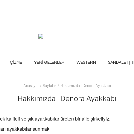
ÇİZME
YENİ GELENLER
WESTERN
SANDALET | T
Anasayfa
Sayfalar
Hakkımızda | Denora Ayakkabı
Hakkımızda | Denora Ayakkabı
 kaliteli ve şık ayakkabılar üreten bir aile şirketiyiz.
unan ayakkabılar sunmak.