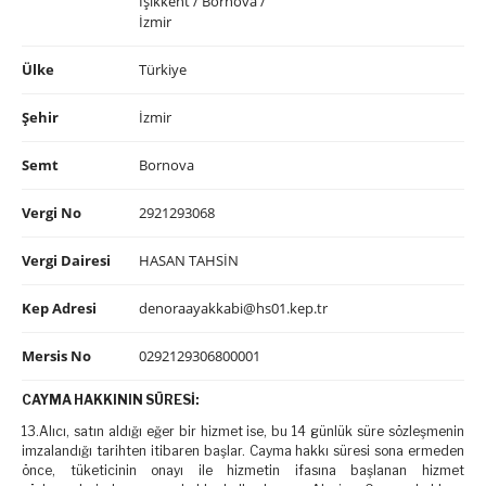
Işıkkent / Bornova /
İzmir
Ülke
Türkiye
Şehir
İzmir
Semt
Bornova
Vergi No
2921293068
Vergi Dairesi
HASAN TAHSİN
Kep Adresi
denoraayakkabi@hs01.kep.tr
Mersis No
0292129306800001
CAYMA HAKKININ SÜRESİ:
13.Alıcı, satın aldığı eğer bir hizmet ise, bu 14 günlük süre sözleşmenin
imzalandığı tarihten itibaren başlar. Cayma hakkı süresi sona ermeden
önce, tüketicinin onayı ile hizmetin ifasına başlanan hizmet