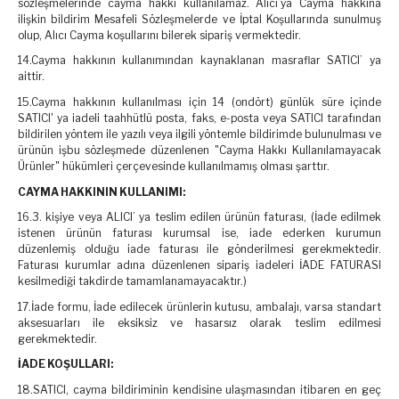
sözleşmelerinde cayma hakkı kullanılamaz. Alıcı’ya Cayma hakkına
ilişkin bildirim Mesafeli Sözleşmelerde ve İptal Koşullarında sunulmuş
olup, Alıcı Cayma koşullarını bilerek sipariş vermektedir.
14.Cayma hakkının kullanımından kaynaklanan masraflar SATICI’ ya
aittir.
15.Cayma hakkının kullanılması için 14 (ondört) günlük süre içinde
SATICI' ya iadeli taahhütlü posta, faks, e-posta veya SATICI tarafından
bildirilen yöntem ile yazılı veya ilgili yöntemle bildirimde bulunulması ve
ürünün işbu sözleşmede düzenlenen "Cayma Hakkı Kullanılamayacak
Ürünler" hükümleri çerçevesinde kullanılmamış olması şarttır.
CAYMA HAKKININ KULLANIMI:
16.3. kişiye veya ALICI’ ya teslim edilen ürünün faturası, (İade edilmek
istenen ürünün faturası kurumsal ise, iade ederken kurumun
düzenlemiş olduğu iade faturası ile gönderilmesi gerekmektedir.
Faturası kurumlar adına düzenlenen sipariş iadeleri İADE FATURASI
kesilmediği takdirde tamamlanamayacaktır.)
17.İade formu, İade edilecek ürünlerin kutusu, ambalajı, varsa standart
aksesuarları ile eksiksiz ve hasarsız olarak teslim edilmesi
gerekmektedir.
İADE KOŞULLARI:
18.SATICI, cayma bildiriminin kendisine ulaşmasından itibaren en geç