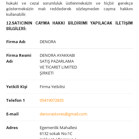
hukuki ve cezai sorumluluk üstlenmeksizin ve hiçbir gerekçe
göstermeksizin malı reddederek sözleşmeden cayma hakkını
kullanabilir.
12.SATICININ CAYMA HAKKI BİLDİRİMİ YAPILACAK İLETİŞİM
BİLGİLERİ:
Firma Adı
DENORA
Firma Resmi
DENORA AYAKKABI
Adı
SATIŞ PAZARLAMA
VE TİCARET LİMİTED
ŞİRKETİ
Yetkili Kişi
Firma Yetkilisi
Telefon 1
05419072835
E-mail
denorastores@gmail.com
Adres
Egemenlik Mahallesi
6132 sokak No:1C