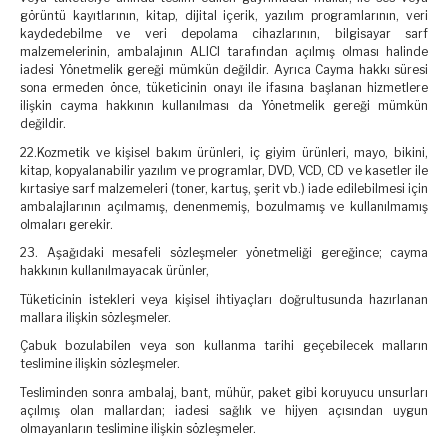
görüntü kayıtlarının, kitap, dijital içerik, yazılım programlarının, veri
kaydedebilme ve veri depolama cihazlarının, bilgisayar sarf
malzemelerinin, ambalajının ALICI tarafından açılmış olması halinde
iadesi Yönetmelik gereği mümkün değildir. Ayrıca Cayma hakkı süresi
sona ermeden önce, tüketicinin onayı ile ifasına başlanan hizmetlere
ilişkin cayma hakkının kullanılması da Yönetmelik gereği mümkün
değildir.
22.Kozmetik ve kişisel bakım ürünleri, iç giyim ürünleri, mayo, bikini,
kitap, kopyalanabilir yazılım ve programlar, DVD, VCD, CD ve kasetler ile
kırtasiye sarf malzemeleri (toner, kartuş, şerit vb.) iade edilebilmesi için
ambalajlarının açılmamış, denenmemiş, bozulmamış ve kullanılmamış
olmaları gerekir.
23. Aşağıdaki mesafeli sözleşmeler yönetmeliği gereğince; cayma
hakkının kullanılmayacak ürünler,
Tüketicinin istekleri veya kişisel ihtiyaçları doğrultusunda hazırlanan
mallara ilişkin sözleşmeler.
Çabuk bozulabilen veya son kullanma tarihi geçebilecek malların
teslimine ilişkin sözleşmeler.
Tesliminden sonra ambalaj, bant, mühür, paket gibi koruyucu unsurları
açılmış olan mallardan; iadesi sağlık ve hijyen açısından uygun
olmayanların teslimine ilişkin sözleşmeler.