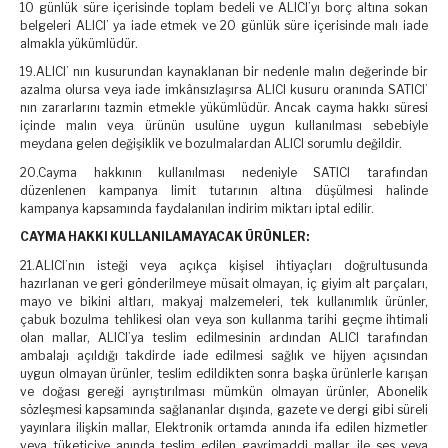
10 günlük süre içerisinde toplam bedeli ve ALICI’yı borç altına sokan
belgeleri ALICI’ ya iade etmek ve 20 günlük süre içerisinde malı iade
almakla yükümlüdür.
19.ALICI’ nın kusurundan kaynaklanan bir nedenle malın değerinde bir
azalma olursa veya iade imkânsızlaşırsa ALICI kusuru oranında SATICI’
nın zararlarını tazmin etmekle yükümlüdür. Ancak cayma hakkı süresi
içinde malın veya ürünün usulüne uygun kullanılması sebebiyle
meydana gelen değişiklik ve bozulmalardan ALICI sorumlu değildir.
20.Cayma hakkının kullanılması nedeniyle SATICI tarafından
düzenlenen kampanya limit tutarının altına düşülmesi halinde
kampanya kapsamında faydalanılan indirim miktarı iptal edilir.
CAYMA HAKKI KULLANILAMAYACAK ÜRÜNLER:
21.ALICI’nın isteği veya açıkça kişisel ihtiyaçları doğrultusunda
hazırlanan ve geri gönderilmeye müsait olmayan, iç giyim alt parçaları,
mayo ve bikini altları, makyaj malzemeleri, tek kullanımlık ürünler,
çabuk bozulma tehlikesi olan veya son kullanma tarihi geçme ihtimali
olan mallar, ALICI’ya teslim edilmesinin ardından ALICI tarafından
ambalajı açıldığı takdirde iade edilmesi sağlık ve hijyen açısından
uygun olmayan ürünler, teslim edildikten sonra başka ürünlerle karışan
ve doğası gereği ayrıştırılması mümkün olmayan ürünler, Abonelik
sözleşmesi kapsamında sağlananlar dışında, gazete ve dergi gibi süreli
yayınlara ilişkin mallar, Elektronik ortamda anında ifa edilen hizmetler
veya tüketiciye anında teslim edilen gayrimaddi mallar, ile ses veya