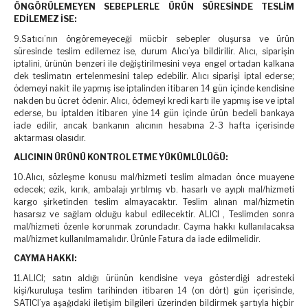
ÖNGÖRÜLEMEYEN SEBEPLERLE ÜRÜN SÜRESİNDE TESLİM
EDİLEMEZ İSE:
9.Satıcı’nın öngöremeyeceği mücbir sebepler oluşursa ve ürün
süresinde teslim edilemez ise, durum Alıcı’ya bildirilir. Alıcı, siparişin
iptalini, ürünün benzeri ile değiştirilmesini veya engel ortadan kalkana
dek teslimatın ertelenmesini talep edebilir. Alıcı siparişi iptal ederse;
ödemeyi nakit ile yapmış ise iptalinden itibaren 14 gün içinde kendisine
nakden bu ücret ödenir. Alıcı, ödemeyi kredi kartı ile yapmış ise ve iptal
ederse, bu iptalden itibaren yine 14 gün içinde ürün bedeli bankaya
iade edilir, ancak bankanın alıcının hesabına 2-3 hafta içerisinde
aktarması olasıdır.
ALICININ ÜRÜNÜ KONTROL ETME YÜKÜMLÜLÜĞÜ:
10.Alıcı, sözleşme konusu mal/hizmeti teslim almadan önce muayene
edecek; ezik, kırık, ambalajı yırtılmış vb. hasarlı ve ayıplı mal/hizmeti
kargo şirketinden teslim almayacaktır. Teslim alınan mal/hizmetin
hasarsız ve sağlam olduğu kabul edilecektir. ALICI , Teslimden sonra
mal/hizmeti özenle korunmak zorundadır. Cayma hakkı kullanılacaksa
mal/hizmet kullanılmamalıdır. Ürünle Fatura da iade edilmelidir.
CAYMA HAKKI:
11.ALICI; satın aldığı ürünün kendisine veya gösterdiği adresteki
kişi/kuruluşa teslim tarihinden itibaren 14 (on dört) gün içerisinde,
SATICI’ya aşağıdaki iletişim bilgileri üzerinden bildirmek şartıyla hiçbir