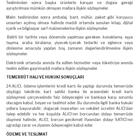
Tesliminden sonra başka ürünlerle karışan ve doğası gereği
ayrıştırılması mümkün olmayan mallara ilişkin sözleşmeler.
Malın tesliminden sonra ambalaj, bant, mühür, paket gibi koruyucu
unsurları açılmış olması halinde maddi ortamda sunulan kitap, dijital
içerik ve bilgisayar sarf malzemelerine ilişkin sözleşmeler.
.Belirli bir tarihte veya dönemde yapılması gereken, konaklama, eşya
taşıma, araba kiralama, yiyecek-içecek tedariki ve eğlence veya
dinlenme amacıyla yapılan boş zamanın değerlendirilmesine ilişkin
sözleşmeler.
Elektronik ortamda anında ifa edilen hizmetler veya tüketiciye anında
teslim edilen gayrimaddi mallara ilişkin sözleşmeler.
TEMERRÜT HALİ VE HUKUKİ SONUÇLARI
24.ALICI, ödeme işlemlerini kredi kartı ile yaptığı durumda temerrüde
düştüğü takdirde, kart sahibi banka ile arasındaki kredi kartı
sözleşmesi çerçevesinde faiz ödeyeceğini ve bankaya karşı sorumlu
olacağını kabul, beyan ve taahhüt eder. Bu durumda ilgili banka hukuki
yollara başvurabilir; doğacak masrafları ve vekâlet ücretini ALICI’dan
talep edebilir ve her koşulda ALICI’nın borcundan dolayı temerrüde
düşmesi halinde, ALICI, borcun gecikmeli ifasından dolayı SATICI’nın
uğradığı zarar ve ziyanını ödeyeceğini kabul eder.
ÖDEME VE TESLİMAT