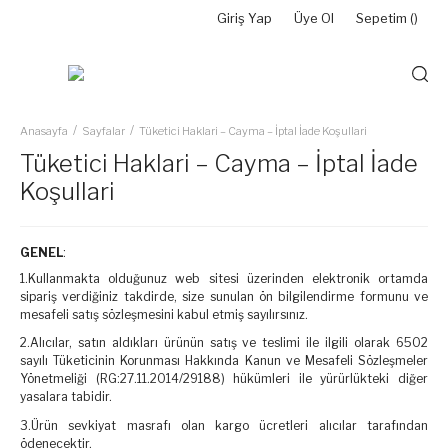
Giriş Yap
Üye Ol
Sepetim (
)
Anasayfa
Sayfalar
Tüketici Haklari – Cayma – İptal İade Koşullari
Tüketici Haklari – Cayma – İptal İade
Koşullari
GENEL
:
1.Kullanmakta olduğunuz web sitesi üzerinden elektronik ortamda
sipariş verdiğiniz takdirde, size sunulan ön bilgilendirme formunu ve
mesafeli satış sözleşmesini kabul etmiş sayılırsınız.
2.Alıcılar, satın aldıkları ürünün satış ve teslimi ile ilgili olarak 6502
sayılı Tüketicinin Korunması Hakkında Kanun ve Mesafeli Sözleşmeler
Yönetmeliği (RG:27.11.2014/29188) hükümleri ile yürürlükteki diğer
yasalara tabidir.
3.Ürün sevkiyat masrafı olan kargo ücretleri alıcılar tarafından
ödenecektir.