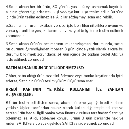
4.Satın alınan her bir ürün, 30 günlük yasal süreyi aşmamak kaydı ile
alıcının gösterdiği adresteki kişi ve/veya kuruluşa teslim edilir. Bu süre
içinde ürün teslim edilmez ise, Alıcılar sözleşmeyi sona erdirebilir.
5.Satın alınan ürün, eksiksiz ve siparişte belirtilen niteliklere uygun ve
varsa garanti belgesi, kullanım kılavuzu gibi belgelerle teslim edilmek
zorundadır.
6.Satın alınan ürünün satılmasının imkansızlaşması durumunda, satıcı
bu durumu öğrendiğinden itibaren 3 gün içinde yazılı olarak alıcıya bu
durumu bildirmek zorundadır. 14 gün içinde de toplam bedel Alıcı’ya
iade edilmek zorundadır.
SATIN ALINAN ÜRÜN BEDELİ ÖDENMEZ İSE:
7.Alıcı, satın aldığı ürün bedelini ödemez veya banka kayıtlarında iptal
ederse, Satıcının ürünü teslim yükümlülüğü sona erer.
KREDİ KARTININ YETKİSİZ KULLANIMI İLE YAPILAN
ALIŞVERİŞLER:
8.Ürün teslim edildikten sonra, alıcının ödeme yaptığı kredi kartının
yetkisiz kişiler tarafından haksız olarak kullanıldığı tespit edilirse ve
satılan ürün bedeli ilgili banka veya finans kuruluşu tarafından Satıcı'ya
ödenmez ise, Alıcı, sözleşme konusu ürünü 3 gün içerisinde nakliye
gideri SATICI’ya ait olacak şekilde SATICI’ya iade etmek zorundadır.