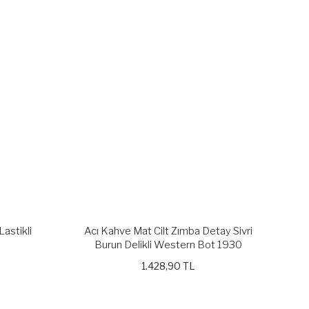
Lastikli
Acı Kahve Mat Cilt Zımba Detay Sivri
Burun Delikli Western Bot 1930
1.428,90 TL