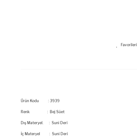
Ürün Kodu : 3939
Renk : Bej Süet
Dış Materyel. : Suni Deri
İç Materyel : Suni Deri