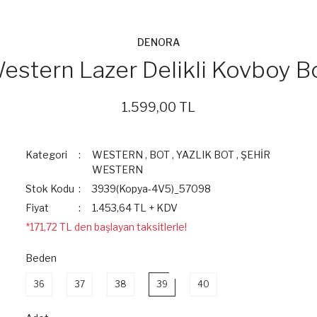
DENORA
estern Lazer Delikli Kovboy 
1.599,00 TL
Kategori
WESTERN
,
BOT
,
YAZLIK BOT
,
ŞEHİR
WESTERN
Stok Kodu
3939(Kopya-4V5)_57098
Fiyat
1.453,64 TL + KDV
*171,72 TL den başlayan taksitlerle!
Beden
36
37
38
39
40