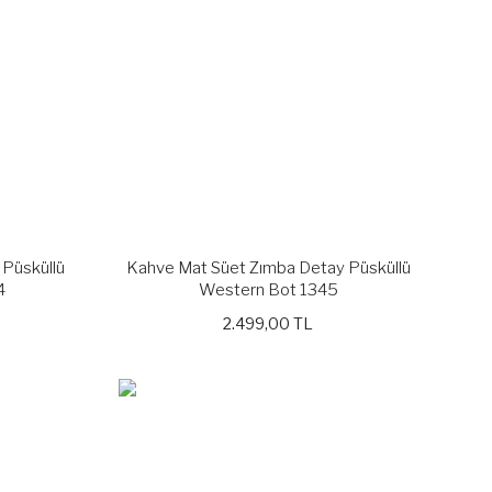
 Püsküllü
Kahve Mat Süet Zımba Detay Püsküllü
4
Western Bot 1345
2.499,00 TL