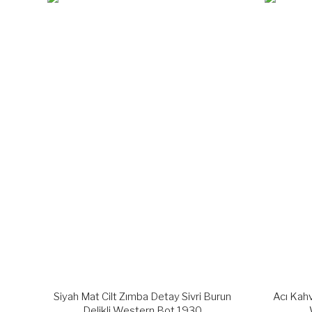
Siyah Mat Cilt Zımba Detay Sivri Burun
Acı Kahv
Delikli Western Bot 1930