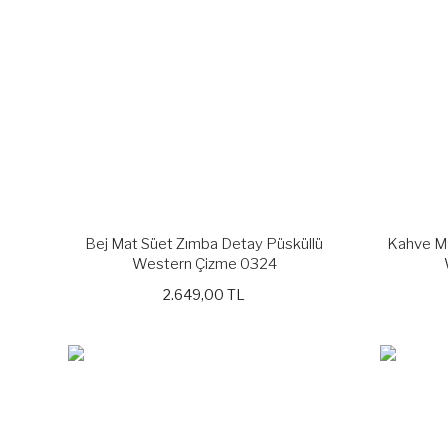
Bej Mat Süet Zımba Detay Püsküllü
Kahve Ma
Western Çizme 0324
2.649,00 TL
YENİ