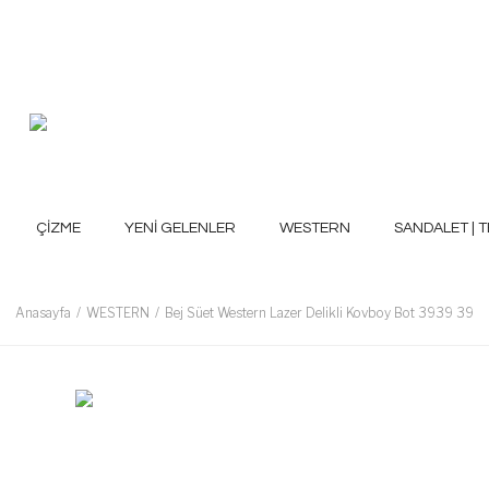
ÇİZME
YENİ GELENLER
WESTERN
SANDALET | T
Anasayfa
WESTERN
Bej Süet Western Lazer Delikli Kovboy Bot 3939 39