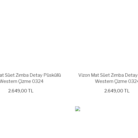
t Süet Zımba Detay Püsküllü
Vizon Mat Süet Zımba Detay
Western Çizme 0324
Western Çizme 032
2.649,00 TL
2.649,00 TL