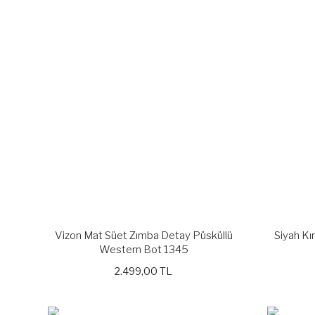
Vizon Mat Süet Zımba Detay Püsküllü
Siyah Kır
Western Bot 1345
2.499,00 TL