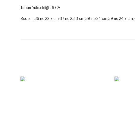
Taban Yüksekliği : 6 CM
Beden : 36 no 22.7 cm,37 no 23.3 cm,38 no 24 cm,39 no 24,7 cm,
Bu ürünün fiyat bilgisi, resim, ürün açıklamalarında ve diğer k
Görüş ve önerileriniz için teşekkür ederiz.
Ürün resmi kalitesiz, bozuk veya görüntülenemiyor.
Ürün açıklamasında eksik bilgiler bulunuyor.
Ürün bilgilerinde hatalar bulunuyor.
Ürün fiyatı diğer sitelerden daha pahalı.
Bu ürüne benzer farklı alternatifler olmalı.