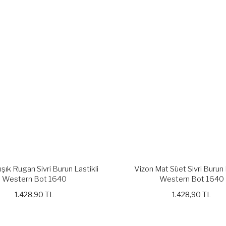
ışık Rugan Sivri Burun Lastikli
Vizon Mat Süet Sivri Burun 
Western Bot 1640
Western Bot 1640
1.428,90 TL
1.428,90 TL