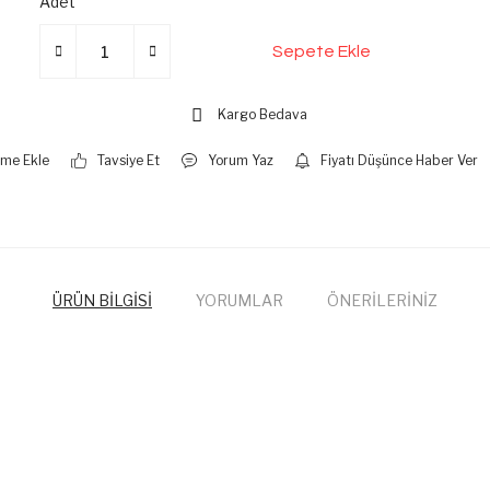
Adet
Sepete Ekle
Kargo Bedava
Tavsiye Et
Yorum Yaz
Fiyatı Düşünce Haber Ver
ÜRÜN BİLGİSİ
YORUMLAR
ÖNERİLERİNİZ