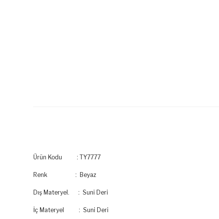
Ürün Kodu : TY7777
Renk : Beyaz
Dış Materyel. : Suni Deri
İç Materyel : Suni Deri