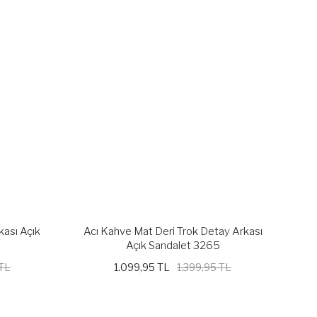
kası Açık
Acı Kahve Mat Deri Trok Detay Arkası
Açık Sandalet 3265
 TL
1.099,95 TL
1.399,95 TL