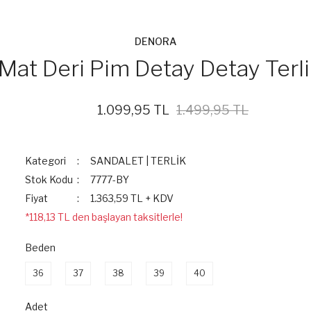
DENORA
Mat Deri Pim Detay Detay Terl
1.099,95 TL
1.499,95 TL
%27
Kategori
SANDALET | TERLİK
Stok Kodu
7777-BY
Fiyat
1.363,59 TL + KDV
*118,13 TL den başlayan taksitlerle!
Beden
36
37
38
39
40
Adet