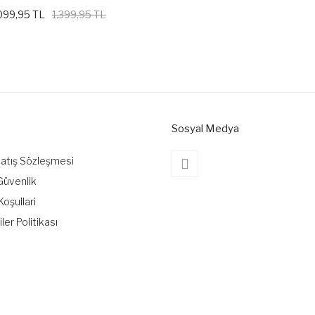
099,95 TL
1.399,95 TL
Sosyal Medya
Satış Sözleşmesi
 Güvenlik
Koşullari
iler Politikası