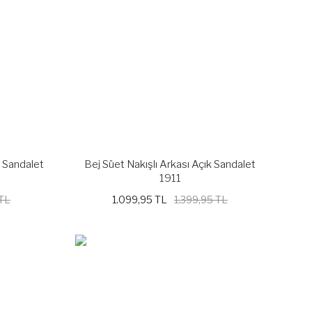
k Sandalet
Bej Süet Nakışlı Arkası Açık Sandalet
1911
 TL
1.099,95 TL
1.399,95 TL
%21
%21