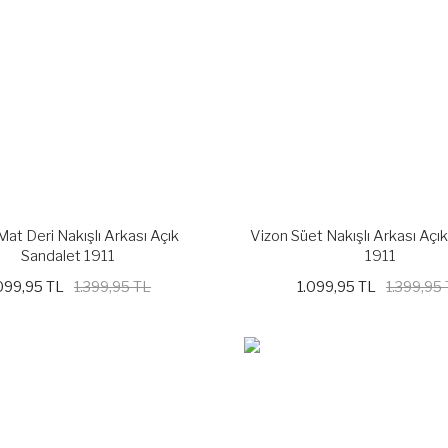
Mat Deri Nakışlı Arkası Açık
Vizon Süet Nakışlı Arkası Açı
Sandalet 1911
1911
099,95 TL
1.399,95 TL
1.099,95 TL
1.399,95
%21