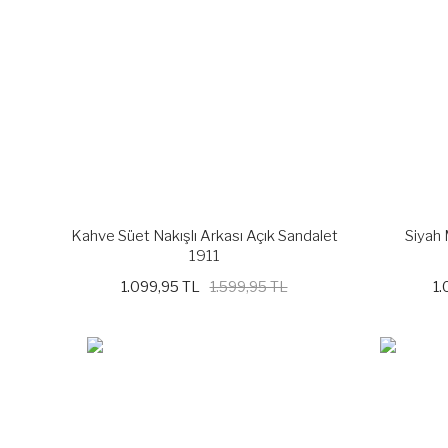
Kahve Süet Nakışlı Arkası Açık Sandalet
Siyah 
1911
1.099,95 TL
1.599,95 TL
1.
%21