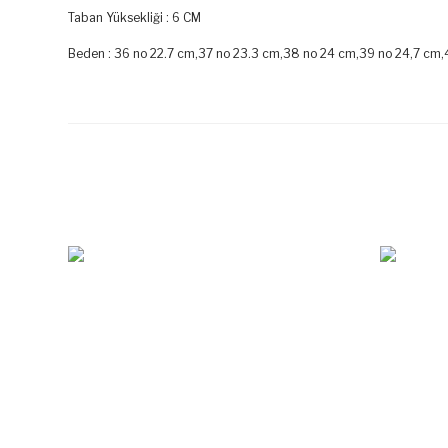
Taban Yüksekliği : 6 CM
Beden : 36 no 22.7 cm,37 no 23.3 cm,38 no 24 cm,39 no 24,7 cm,
Bu ürünün fiyat bilgisi, resim, ürün açıklamalarında ve diğer k
Görüş ve önerileriniz için teşekkür ederiz.
Ürün resmi kalitesiz, bozuk veya görüntülenemiyor.
Ürün açıklamasında eksik bilgiler bulunuyor.
Ürün bilgilerinde hatalar bulunuyor.
Ürün fiyatı diğer sitelerden daha pahalı.
%31
Bu ürüne benzer farklı alternatifler olmalı.