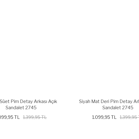
Süet Pim Detay Arkası Açık
Siyah Mat Deri Pim Detay Ar
Sandalet 2745
Sandalet 2745
099,95 TL
1.399,95 TL
1.099,95 TL
1.399,95
%21