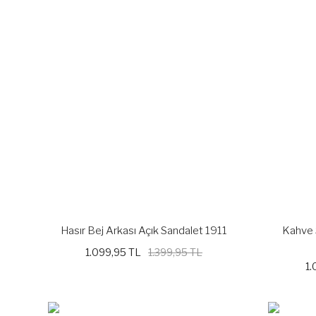
Hasır Bej Arkası Açık Sandalet 1911
Kahve 
1.099,95 TL
1.399,95 TL
1.
%21