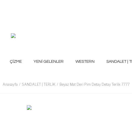
ÇİZME
YENİ GELENLER
WESTERN
SANDALET | T
Anasayfa
SANDALET | TERLİK
Beyaz Mat Deri Pim Detay Detay Terlik 7777