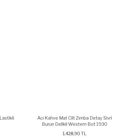
Lastikli
Acı Kahve Mat Cilt Zımba Detay Sivri
Burun Delikli Western Bot 1930
1.428,90 TL