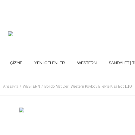
ÇİZME
YENİ GELENLER
WESTERN
SANDALET | T
Anasayfa
WESTERN
Bordo Mat Deri Western Kovboy Bilekte Kısa Bot 1110