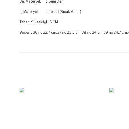
Dış Materyel. : Suni Deri
İç Materyel : Tekstil(Sıcak Astar)
Taban Yüksekliği : 6 CM
Beden : 36 no 22.7 cm,37 no 23.3 cm,38 no 24 cm,39 no 24,7 cm,
Bu ürünün fiyat bilgisi, resim, ürün açıklamalarında ve diğer k
Görüş ve önerileriniz için teşekkür ederiz.
Ürün resmi kalitesiz, bozuk veya görüntülenemiyor.
Ürün açıklamasında eksik bilgiler bulunuyor.
Ürün bilgilerinde hatalar bulunuyor.
Ürün fiyatı diğer sitelerden daha pahalı.
Bu ürüne benzer farklı alternatifler olmalı.