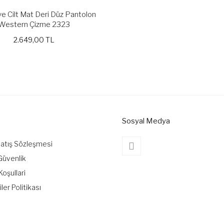
e Cilt Mat Deri Düz Pantolon
Western Çizme 2323
2.649,00 TL
Sosyal Medya
Satış Sözleşmesi
 Güvenlik
Koşullari
iler Politikası