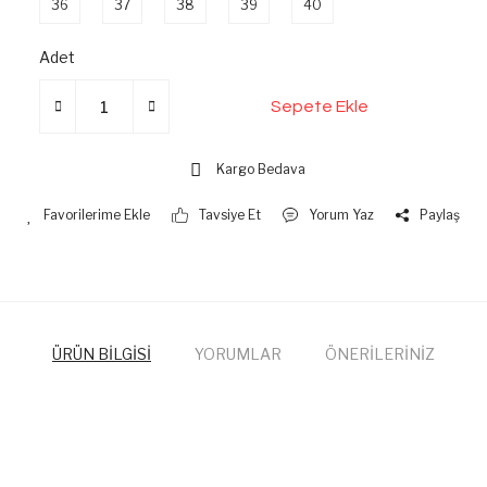
36
37
38
39
40
Adet
Sepete Ekle
Kargo Bedava
Tavsiye Et
Yorum Yaz
Paylaş
ÜRÜN BİLGİSİ
YORUMLAR
ÖNERİLERİNİZ