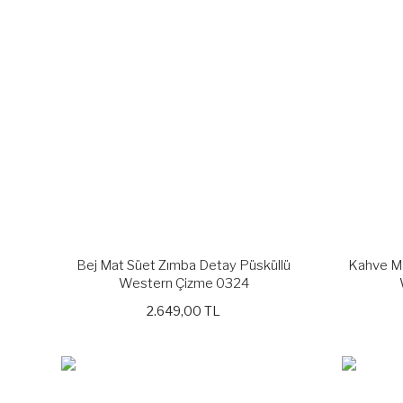
Bej Mat Süet Zımba Detay Püsküllü
Kahve Ma
Western Çizme 0324
2.649,00 TL
YENİ