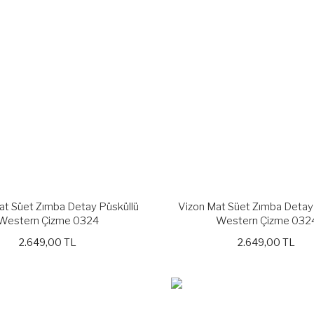
Gönder
t Süet Zımba Detay Püsküllü
Vizon Mat Süet Zımba Detay
Western Çizme 0324
Western Çizme 032
2.649,00 TL
2.649,00 TL