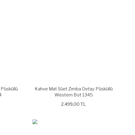
 Püsküllü
Kahve Mat Süet Zımba Detay Püsküllü
4
Western Bot 1345
2.499,00 TL