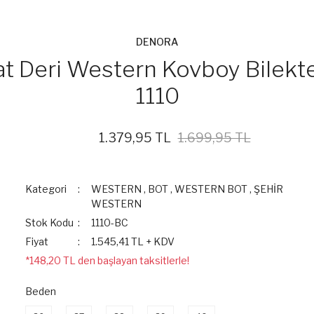
DENORA
t Deri Western Kovboy Bilekte
1110
1.379,95 TL
1.699,95 TL
%19
Kategori
WESTERN
,
BOT
,
WESTERN BOT
,
ŞEHİR
WESTERN
Stok Kodu
1110-BC
Fiyat
1.545,41 TL + KDV
*148,20 TL den başlayan taksitlerle!
Beden