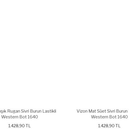
ışık Rugan Sivri Burun Lastikli
Vizon Mat Süet Sivri Burun 
Western Bot 1640
Western Bot 1640
1.428,90 TL
1.428,90 TL