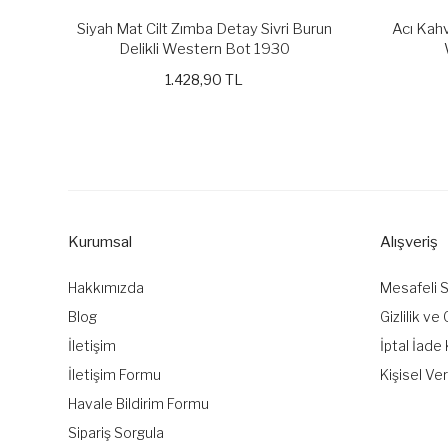
Siyah Mat Cilt Zımba Detay Sivri Burun
Acı Kahv
Delikli Western Bot 1930
1.428,90 TL
Kurumsal
Alışveriş
Hakkımızda
Mesafeli 
Blog
Gizlilik ve
İletişim
İptal İade 
İletişim Formu
Kişisel Ver
Havale Bildirim Formu
Sipariş Sorgula