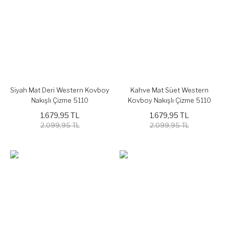
Siyah Mat Deri Western Kovboy
Kahve Mat Süet Western
Nakışlı Çizme 5110
Kovboy Nakışlı Çizme 5110
1.679,95 TL
1.679,95 TL
2.099,95 TL
2.099,95 TL
%20
%20