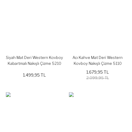
Siyah Mat Deri Western Kovboy
Acı Kahve Mat Deri Western
Kabartmalı Nakışlı Çizme 5210
Kovboy Nakışlı Çizme 5110
1.679,95 TL
1.499,95 TL
2.099,95 TL
%20
%20