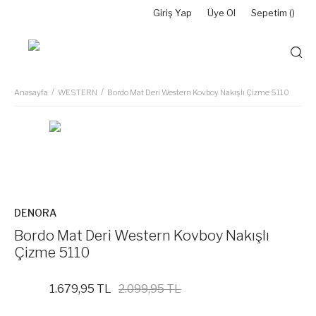
Giriş Yap
Üye Ol
Sepetim (
)
Anasayfa
WESTERN
Bordo Mat Deri Western Kovboy Nakışlı Çizme 5110
DENORA
Bordo Mat Deri Western Kovboy Nakışlı
Çizme 5110
1.679,95 TL
2.099,95 TL
%20