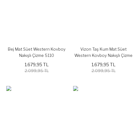
Bej Mat Süet Western Kovboy
Vizon Taş Kum Mat Süet
Nakışlı Çizme 5110
Western Kovboy Nakışlı Çizme
5110
1.679,95 TL
1.679,95 TL
2.099,95 TL
2.099,95 TL
%19
%19