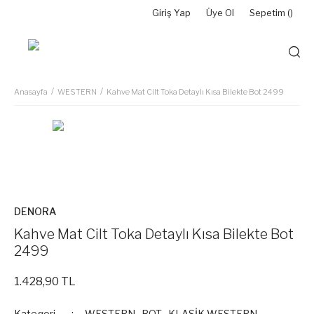
Giriş Yap
Üye Ol
Sepetim (
)
Anasayfa
WESTERN
Kahve Mat Cilt Toka Detaylı Kısa Bilekte Bot 2499
DENORA
Kahve Mat Cilt Toka Detaylı Kısa Bilekte Bot
2499
1.428,90 TL
Kategori
WESTERN
,
BOT
,
KLASİK WESTERN
,