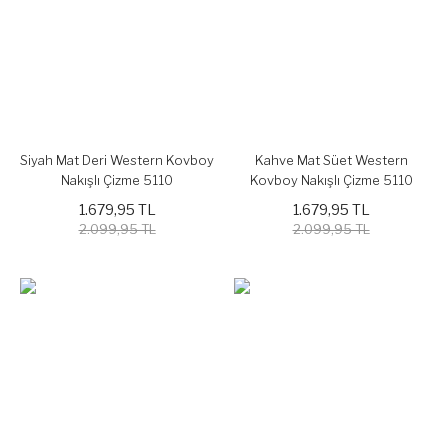
Siyah Mat Deri Western Kovboy
Kahve Mat Süet Western
Nakışlı Çizme 5110
Kovboy Nakışlı Çizme 5110
1.679,95 TL
1.679,95 TL
2.099,95 TL
2.099,95 TL
%20
%20