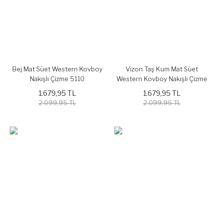
Bej Mat Süet Western Kovboy
Vizon Taş Kum Mat Süet
Nakışlı Çizme 5110
Western Kovboy Nakışlı Çizme
5110
1.679,95 TL
1.679,95 TL
2.099,95 TL
2.099,95 TL
%19
%19