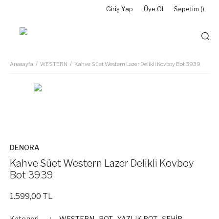
Giriş Yap
Üye Ol
Sepetim (
)
Anasayfa
WESTERN
Kahve Süet Western Lazer Delikli Kovboy Bot 3939
YENİ
DENORA
Kahve Süet Western Lazer Delikli Kovboy
Bot 3939
1.599,00 TL
Kategori
WESTERN
,
BOT
,
YAZLIK BOT
,
ŞEHİR