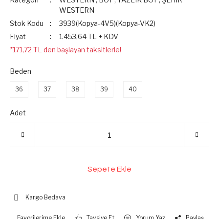
WESTERN
Stok Kodu
3939(Kopya-4V5)(Kopya-VK2)
Fiyat
1.453,64 TL + KDV
*171,72 TL den başlayan taksitlerle!
Beden
36
37
38
39
40
Adet
Sepete Ekle
Kargo Bedava
Tavsiye Et
Yorum Yaz
Paylaş