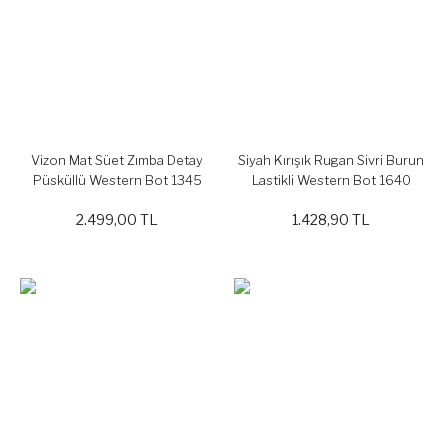
Vizon Mat Süet Zımba Detay
Siyah Kırışık Rugan Sivri Burun
Püsküllü Western Bot 1345
Lastikli Western Bot 1640
2.499,00 TL
1.428,90 TL