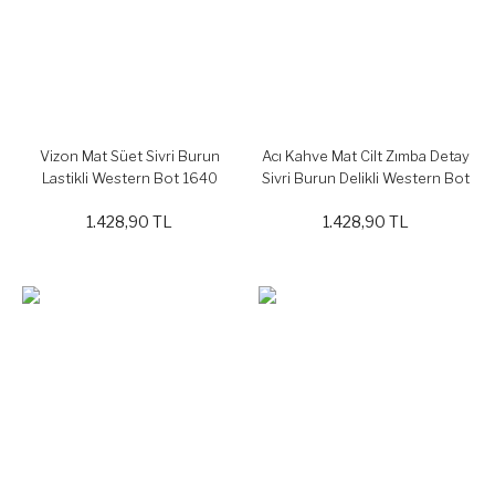
Vizon Mat Süet Sivri Burun
Acı Kahve Mat Cilt Zımba Detay
Lastikli Western Bot 1640
Sivri Burun Delikli Western Bot
1930
1.428,90 TL
1.428,90 TL