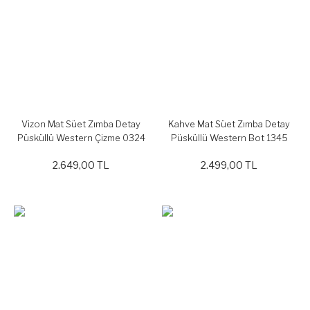
Vizon Mat Süet Zımba Detay
Kahve Mat Süet Zımba Detay
Püsküllü Western Çizme 0324
Püsküllü Western Bot 1345
2.649,00 TL
2.499,00 TL
YENİ