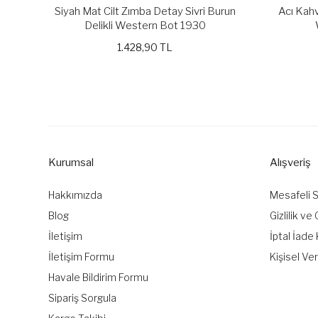
Siyah Mat Cilt Zımba Detay Sivri Burun
Acı Kahv
Delikli Western Bot 1930
1.428,90 TL
Kurumsal
Alışveriş
Hakkımızda
Mesafeli 
Blog
Gizlilik ve
İletişim
İptal İade 
İletişim Formu
Kişisel Ver
Havale Bildirim Formu
Sipariş Sorgula