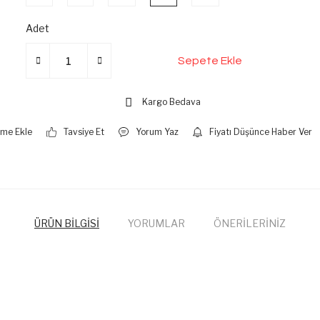
Adet
Sepete Ekle
Kargo Bedava
Tavsiye Et
Yorum Yaz
Fiyatı Düşünce Haber Ver
ÜRÜN BİLGİSİ
YORUMLAR
ÖNERİLERİNİZ