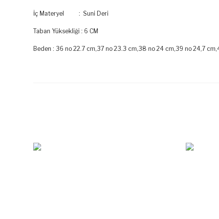
İç Materyel : Suni Deri
Taban Yüksekliği : 6 CM
Beden : 36 no 22.7 cm,37 no 23.3 cm,38 no 24 cm,39 no 24,7 cm,
Bu ürünün fiyat bilgisi, resim, ürün açıklamalarında ve diğer k
Görüş ve önerileriniz için teşekkür ederiz.
Ürün resmi kalitesiz, bozuk veya görüntülenemiyor.
Ürün açıklamasında eksik bilgiler bulunuyor.
Ürün bilgilerinde hatalar bulunuyor.
Ürün fiyatı diğer sitelerden daha pahalı.
Bu ürüne benzer farklı alternatifler olmalı.