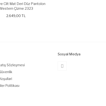
e Cilt Mat Deri Düz Pantolon
Western Çizme 2323
2.649,00 TL
Sosyal Medya
Satış Sözleşmesi
 Güvenlik
Koşullari
iler Politikası