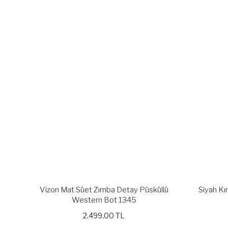
Vizon Mat Süet Zımba Detay Püsküllü
Siyah Kır
Western Bot 1345
2.499,00 TL