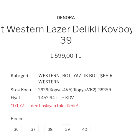
DENORA
t Western Lazer Delikli Kovbo
39
1.599,00 TL
Kategori
WESTERN
,
BOT
,
YAZLIK BOT
,
ŞEHİR
WESTERN
Stok Kodu
3939(Kopya-4V5)(Kopya-VK2)_38359
Fiyat
1.453,64 TL + KDV
*171,72 TL den başlayan taksitlerle!
Beden
36
37
38
39
40