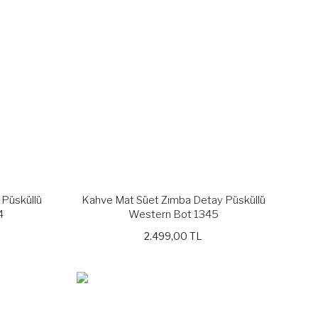
 Püsküllü
Kahve Mat Süet Zımba Detay Püsküllü
4
Western Bot 1345
2.499,00 TL