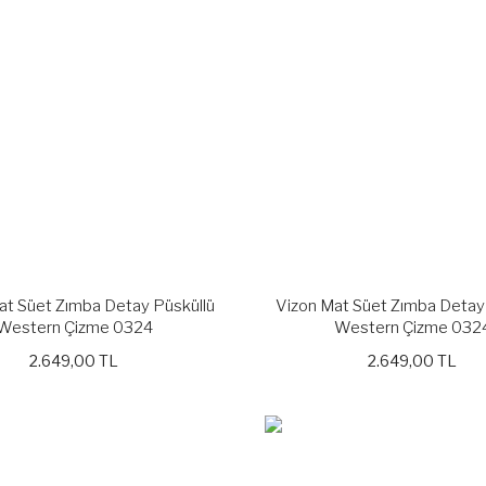
Gönder
t Süet Zımba Detay Püsküllü
Vizon Mat Süet Zımba Detay
Western Çizme 0324
Western Çizme 032
2.649,00 TL
2.649,00 TL