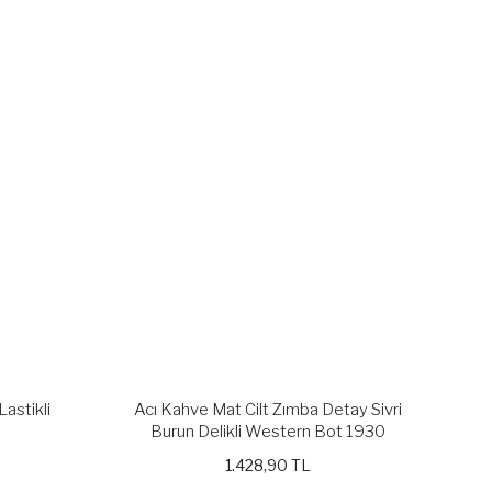
Lastikli
Acı Kahve Mat Cilt Zımba Detay Sivri
Burun Delikli Western Bot 1930
1.428,90 TL