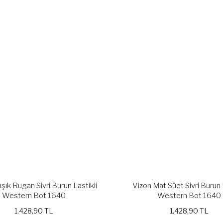
ışık Rugan Sivri Burun Lastikli
Vizon Mat Süet Sivri Burun 
Western Bot 1640
Western Bot 1640
1.428,90 TL
1.428,90 TL