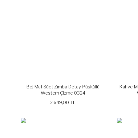
Bej Mat Süet Zımba Detay Püsküllü
Kahve Ma
Western Çizme 0324
2.649,00 TL
YENİ