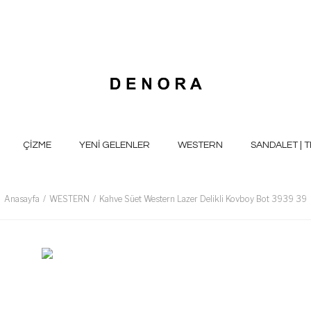
ÇİZME
YENİ GELENLER
WESTERN
SANDALET | T
Anasayfa
WESTERN
Kahve Süet Western Lazer Delikli Kovboy Bot 3939 39