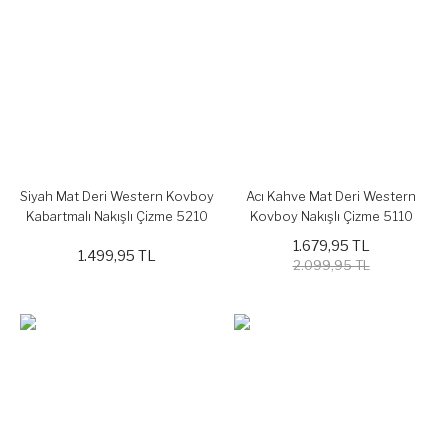
Siyah Mat Deri Western Kovboy
Acı Kahve Mat Deri Western
Kabartmalı Nakışlı Çizme 5210
Kovboy Nakışlı Çizme 5110
1.679,95 TL
1.499,95 TL
2.099,95 TL
%20
%20