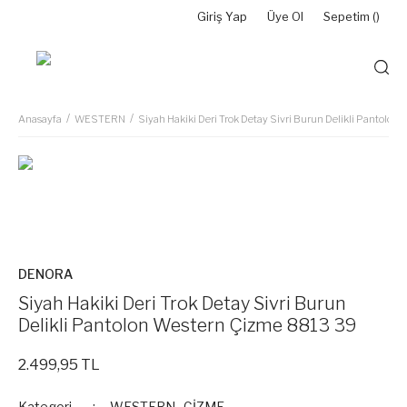
Giriş Yap
Üye Ol
Sepetim (
)
Anasayfa
WESTERN
Siyah Hakiki Deri Trok Detay Sivri Burun Delikli Pantolo
DENORA
Siyah Hakiki Deri Trok Detay Sivri Burun
Delikli Pantolon Western Çizme 8813 39
2.499,95 TL
Kategori
WESTERN
,
ÇİZME