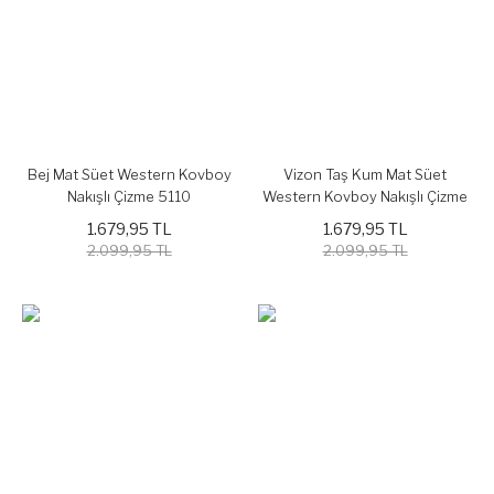
Bej Mat Süet Western Kovboy
Vizon Taş Kum Mat Süet
Nakışlı Çizme 5110
Western Kovboy Nakışlı Çizme
5110
1.679,95 TL
1.679,95 TL
2.099,95 TL
2.099,95 TL
%19
%19