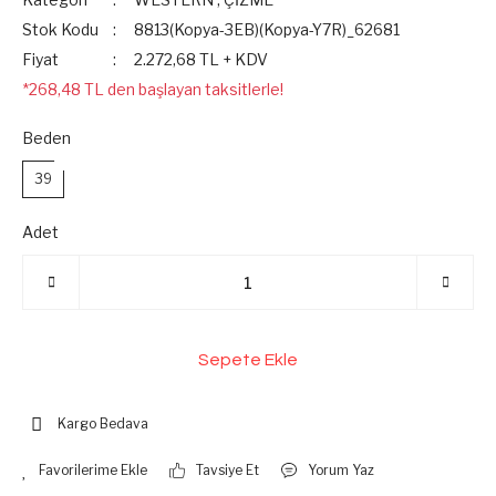
Stok Kodu
8813(Kopya-3EB)(Kopya-Y7R)_62681
Fiyat
2.272,68 TL + KDV
*268,48 TL den başlayan taksitlerle!
Beden
39
Adet
Sepete Ekle
Kargo Bedava
Tavsiye Et
Yorum Yaz