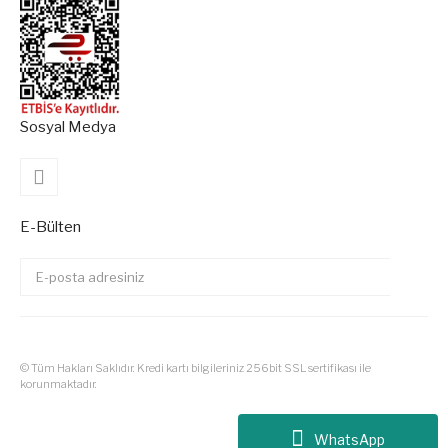
Sosyal Medya
E-Bülten
© Tüm Hakları Saklıdır. Kredi kartı bilgileriniz 256bit SSL sertifikası ile
korunmaktadır.
Tüm Siparişlerinizde Kargo Ücre
WhatsApp