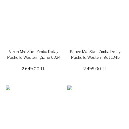
Vizon Mat Süet Zımba Detay
Kahve Mat Süet Zımba Detay
Püsküllü Western Çizme 0324
Püsküllü Western Bot 1345
2.649,00 TL
2.499,00 TL
YENİ