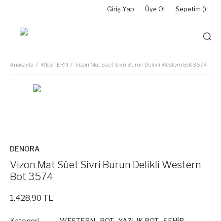
Giriş Yap
Üye Ol
Sepetim (
)
Anasayfa
WESTERN
Vizon Mat Süet Sivri Burun Delikli Western Bot 3574
DENORA
Vizon Mat Süet Sivri Burun Delikli Western
Bot 3574
1.428,90 TL
Kategori
WESTERN
,
BOT
,
YAZLIK BOT
,
ŞEHİR