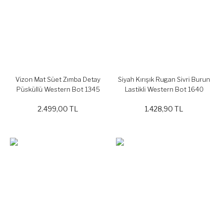
Vizon Mat Süet Zımba Detay
Siyah Kırışık Rugan Sivri Burun
Püsküllü Western Bot 1345
Lastikli Western Bot 1640
2.499,00 TL
1.428,90 TL