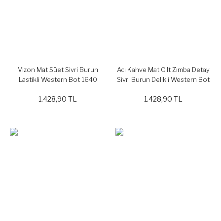
Vizon Mat Süet Sivri Burun
Acı Kahve Mat Cilt Zımba Detay
Lastikli Western Bot 1640
Sivri Burun Delikli Western Bot
1930
1.428,90 TL
1.428,90 TL