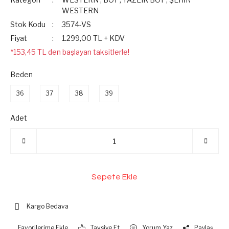
WESTERN
Stok Kodu
3574-VS
Fiyat
1.299,00 TL + KDV
*153,45 TL den başlayan taksitlerle!
Beden
36
37
38
39
Adet
Sepete Ekle
Kargo Bedava
Tavsiye Et
Yorum Yaz
Paylaş