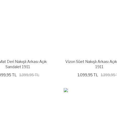
Mat Deri Nakışlı Arkası Açık
Vizon Süet Nakışlı Arkası Açı
Sandalet 1911
1911
099,95 TL
1.399,95 TL
1.099,95 TL
1.399,95
%21