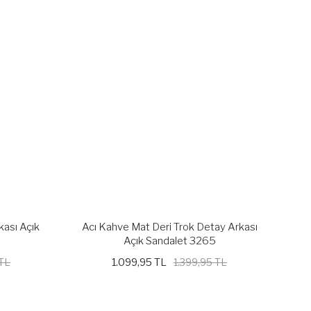
kası Açık
Acı Kahve Mat Deri Trok Detay Arkası
Açık Sandalet 3265
 TL
1.099,95 TL
1.399,95 TL