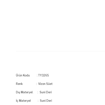
Ürün Kodu : TY3265
Renk : Vizon Süet
Dış Materyel. : Suni Deri
İç Materyel : Suni Deri