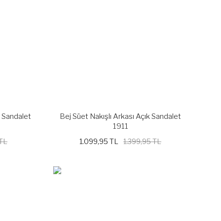
k Sandalet
Bej Süet Nakışlı Arkası Açık Sandalet
1911
 TL
1.099,95 TL
1.399,95 TL
%21
%21