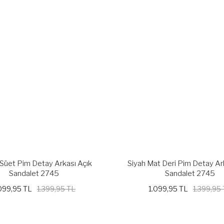
Süet Pim Detay Arkası Açık
Siyah Mat Deri Pim Detay Ar
Sandalet 2745
Sandalet 2745
099,95 TL
1.399,95 TL
1.099,95 TL
1.399,95
%21