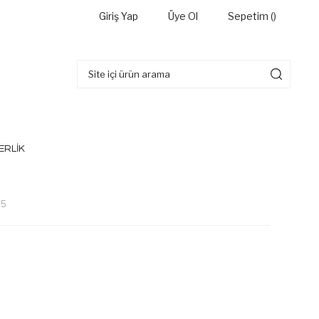
Giriş Yap
Üye Ol
Sepetim (
)
ERLİK
65