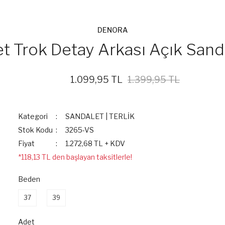
DENORA
t Trok Detay Arkası Açık San
1.099,95 TL
1.399,95 TL
%21
Kategori
SANDALET | TERLİK
Stok Kodu
3265-VS
Fiyat
1.272,68 TL + KDV
*118,13 TL den başlayan taksitlerle!
Beden
37
39
Adet