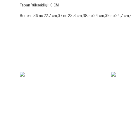
Taban Yüksekliği : 6 CM
Beden : 36 no 22.7 cm,37 no 23.3 cm,38 no 24 cm,39 no 24,7 cm,
Bu ürünün fiyat bilgisi, resim, ürün açıklamalarında ve diğer k
Görüş ve önerileriniz için teşekkür ederiz.
Ürün resmi kalitesiz, bozuk veya görüntülenemiyor.
Ürün açıklamasında eksik bilgiler bulunuyor.
Ürün bilgilerinde hatalar bulunuyor.
Ürün fiyatı diğer sitelerden daha pahalı.
%31
Bu ürüne benzer farklı alternatifler olmalı.