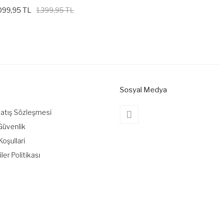
099,95 TL
1.399,95 TL
Sosyal Medya
Satış Sözleşmesi
 Güvenlik
Koşullari
iler Politikası