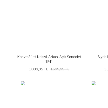
Kahve Süet Nakışlı Arkası Açık Sandalet
Siyah 
1911
1.099,95 TL
1.599,95 TL
1.
%21