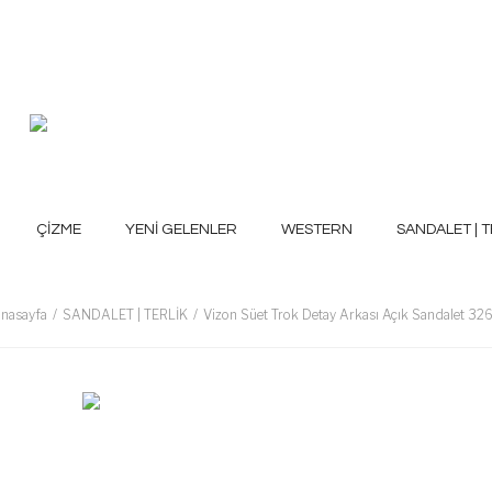
ÇİZME
YENİ GELENLER
WESTERN
SANDALET | T
nasayfa
SANDALET | TERLİK
Vizon Süet Trok Detay Arkası Açık Sandalet 32