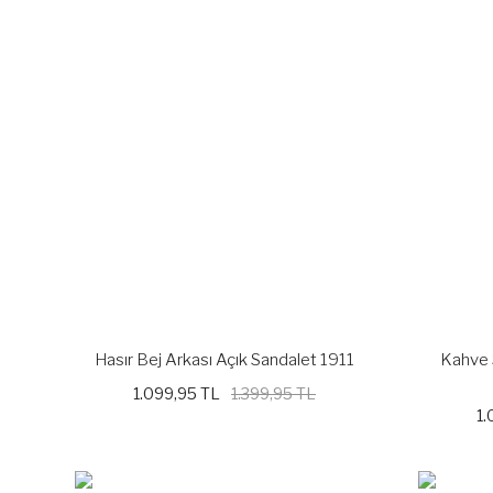
Hasır Bej Arkası Açık Sandalet 1911
Kahve 
1.099,95 TL
1.399,95 TL
1.
%21